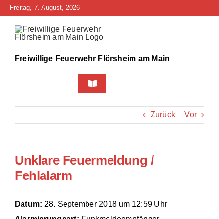
Zum
Freitag, 7. August, 2026
Inhalt
springen
Freiwillige Feuerwehr Flörsheim am Main
Toggle
Navigation
Home
Zurück
Vor
Neuigkeiten
Unklare Feuermeldung /
Bürgerinfo
Fehlalarm
Über uns
Datum:
28. September 2018 um 12:59 Uhr
Technik
Alarmierungsart:
Funkmeldeempfänger