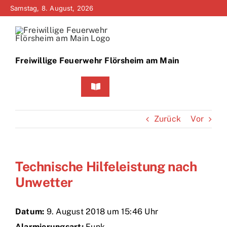
Zum
Samstag, 8. August, 2026
Inhalt
springen
Freiwillige Feuerwehr Flörsheim am Main
Toggle
Navigation
Home
Zurück
Vor
Neuigkeiten
Technische Hilfeleistung nach
Bürgerinfo
Unwetter
Über uns
Datum:
9. August 2018 um 15:46 Uhr
Technik
Alarmierungsart:
Funk