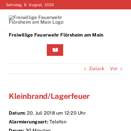
Zum
Samstag, 8. August, 2026
Inhalt
springen
Freiwillige Feuerwehr Flörsheim am Main
Toggle
Navigation
Home
Zurück
Vor
Neuigkeiten
Kleinbrand/Lagerfeuer
Bürgerinfo
Über uns
Datum:
20. Juli 2018 um 12:20 Uhr
Alarmierungsart:
Telefon
Technik
Dauer:
30 Minuten