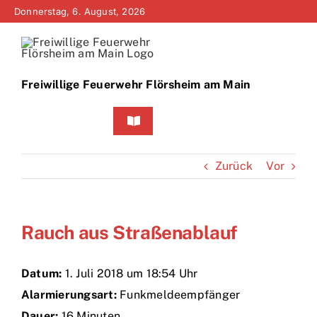
Zum
Donnerstag, 6. August, 2026
Inhalt
springen
Freiwillige Feuerwehr Flörsheim am Main
Toggle
Navigation
Home
Zurück
Vor
Neuigkeiten
Rauch aus Straßenablauf
Bürgerinfo
Über uns
Datum:
1. Juli 2018 um 18:54 Uhr
Alarmierungsart:
Funkmeldeempfänger
Technik
Dauer:
16 Minuten