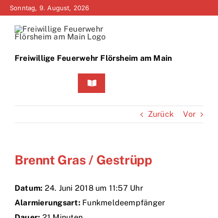
Zum
Sonntag, 9. August, 2026
Inhalt
springen
Freiwillige Feuerwehr Flörsheim am Main
Toggle
Navigation
Home
Zurück
Vor
Neuigkeiten
Brennt Gras / Gestrüpp
Bürgerinfo
Über uns
Datum:
24. Juni 2018 um 11:57 Uhr
Alarmierungsart:
Funkmeldeempfänger
Technik
Dauer:
21 Minuten