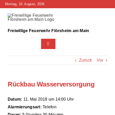
Zum
Montag, 10. August, 2026
Inhalt
springen
Freiwillige Feuerwehr Flörsheim am Main
Toggle
Navigation
Home
Zurück
Vor
Neuigkeiten
Rückbau Wasserversorgung
Bürgerinfo
Über uns
Datum:
11. Mai 2018 um 14:00 Uhr
Alarmierungsart:
Telefon
Technik
Dauer:
5 Stunden 30 Minuten