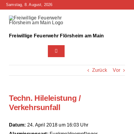
Zum
Samstag, 8. August, 2026
Inhalt
springen
Freiwillige Feuerwehr Flörsheim am Main
Toggle
Navigation
Home
Zurück
Vor
Neuigkeiten
Techn. Hileleistung /
Bürgerinfo
Verkehrsunfall
Über uns
Datum:
24. April 2018 um 16:03 Uhr
Technik
Alarmierungsart:
Funkmeldeempfänger