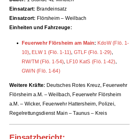
Einsatzart:
Brandeinsatz
Einsätze
Einsatzort:
Flörsheim – Weilbach
Einheiten und Fahrzeuge:
Feuerwehr Flörsheim am Main
:
KdoW (Flö. 1-
10)
,
ELW 1 (Flö. 1-11)
,
GTLF (Flö. 1-29)
,
RW/TM (Flö. 1-54)
,
LF10 KatS (Flö. 1-42)
,
GW/N (Flö. 1-64)
Weitere Kräfte:
Deutsches Rotes Kreuz, Feuerwehr
Flörsheim a.M. – Weilbach, Feuerwehr Flörsheim
a.M. – Wicker, Feuerwehr Hattersheim, Polizei,
Regelrettungsdienst Main – Taunus – Kreis
Einsatzbericht: