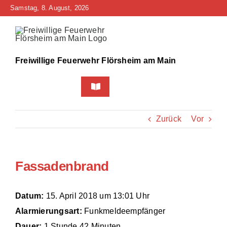
Zum
Samstag, 8. August, 2026
Inhalt
springen
Freiwillige Feuerwehr Flörsheim am Main
Toggle
Navigation
Home
Zurück
Vor
Neuigkeiten
Fassadenbrand
Bürgerinfo
Über uns
Datum:
15. April 2018 um 13:01 Uhr
Alarmierungsart:
Funkmeldeempfänger
Technik
Dauer:
1 Stunde 42 Minuten