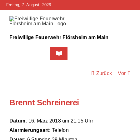
Zum
Freitag, 7. August, 2026
Inhalt
springen
Freiwillige Feuerwehr Flörsheim am Main
Toggle
Navigation
Home
Zurück
Vor
Neuigkeiten
Brennt Schreinerei
Bürgerinfo
Über uns
Datum:
16. März 2018 um 21:15 Uhr
Alarmierungsart:
Telefon
Technik
Dauer:
6 Stunden 39 Minuten