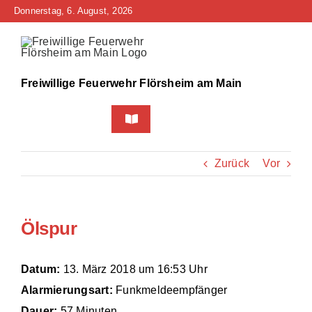
Zum
Donnerstag, 6. August, 2026
Inhalt
springen
Freiwillige Feuerwehr Flörsheim am Main
Toggle
Navigation
Home
Zurück
Vor
Neuigkeiten
Ölspur
Bürgerinfo
Über uns
Datum:
13. März 2018 um 16:53 Uhr
Alarmierungsart:
Funkmeldeempfänger
Technik
Dauer:
57 Minuten