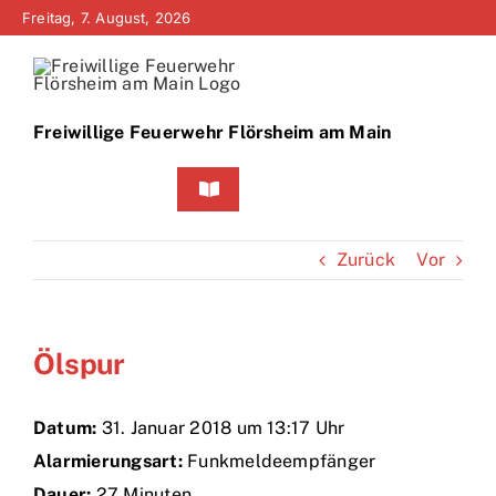
Zum
Freitag, 7. August, 2026
Inhalt
springen
Freiwillige Feuerwehr Flörsheim am Main
Toggle
Navigation
Home
Zurück
Vor
Neuigkeiten
Ölspur
Bürgerinfo
Über uns
Datum:
31. Januar 2018 um 13:17 Uhr
Alarmierungsart:
Funkmeldeempfänger
Technik
Dauer:
27 Minuten