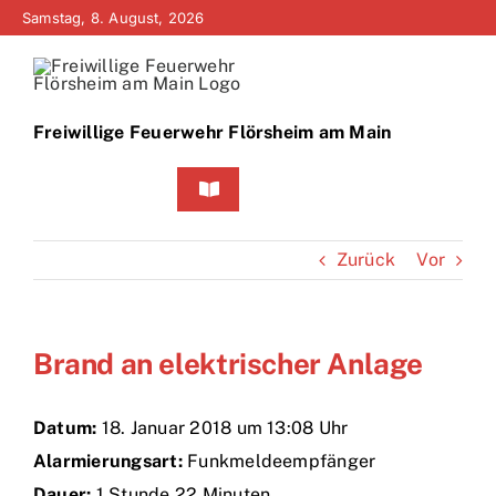
Zum
Samstag, 8. August, 2026
Inhalt
springen
Freiwillige Feuerwehr Flörsheim am Main
Toggle
Navigation
Home
Zurück
Vor
Neuigkeiten
Brand an elektrischer Anlage
Bürgerinfo
Über uns
Datum:
18. Januar 2018 um 13:08 Uhr
Alarmierungsart:
Funkmeldeempfänger
Technik
Dauer:
1 Stunde 22 Minuten