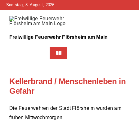
Zum
Samstag, 8. August, 2026
Inhalt
springen
Freiwillige Feuerwehr Flörsheim am Main
Toggle
Navigation
Home
Kellerbrand / Menschenleben in
Neuigkeiten
Gefahr
Bürgerinfo
Die Feuerwehren der Stadt Flörsheim wurden am
frühen Mittwochmorgen
Über uns
Technik