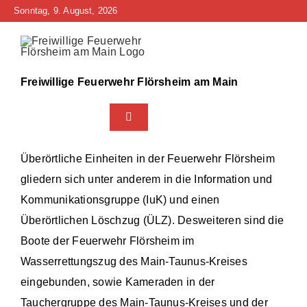
Zum
Sonntag, 9. August, 2026
Inhalt
springen
Freiwillige Feuerwehr Flörsheim am Main
Toggle
Navigation
Home
Überörtliche Einheiten in der Feuerwehr Flörsheim
gliedern sich unter anderem in die Information und
Neuigkeiten
Kommunikationsgruppe (IuK) und einen
Überörtlichen Löschzug (ÜLZ). Desweiteren sind die
Bürgerinfo
Boote der Feuerwehr Flörsheim im
Wasserrettungszug des Main-Taunus-Kreises
Über uns
eingebunden, sowie Kameraden in der
Technik
Tauchergruppe des Main-Taunus-Kreises und der