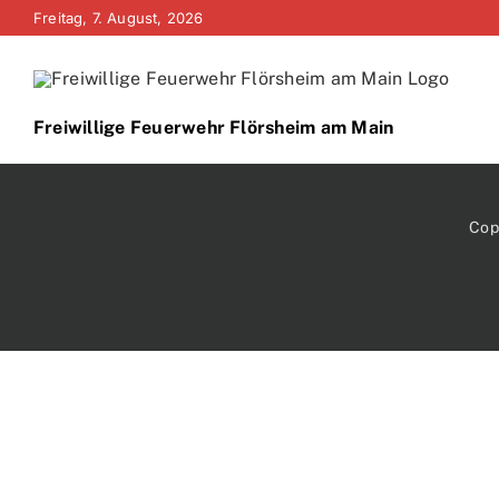
Zum
Freitag, 7. August, 2026
Inhalt
springen
Freiwillige Feuerwehr Flörsheim am Main
Cop