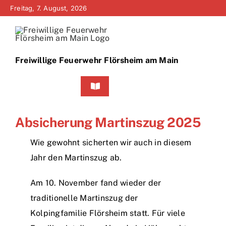
Zum
Freitag, 7. August, 2026
Inhalt
springen
Freiwillige Feuerwehr Flörsheim am Main
Toggle
Navigation
Home
Absicherung Martinszug 2025
Neuigkeiten
Wie gewohnt sicherten wir auch in diesem
Jahr den Martinszug ab.
Bürgerinfo
Am 10. November fand wieder der
Über uns
traditionelle Martinszug der
Kolpingfamilie Flörsheim statt. Für viele
Technik