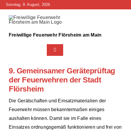
Zum
Sonntag, 9. August, 2026
Inhalt
springen
Freiwillige Feuerwehr Flörsheim am Main
Toggle
Navigation
Home
9. Gemeinsamer Geräteprüftag
der Feuerwehren der Stadt
Neuigkeiten
Flörsheim
Bürgerinfo
Die Gerätschaften und Einsatzmaterialien der
Feuerwehr müssen bekanntermaßen einiges
Über uns
aushalten können. Damit sie im Falle eines
Einsatzes ordnungsgemäß funktionieren und frei von
Technik